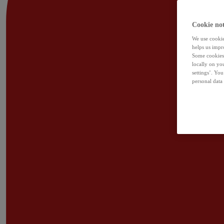
Cookie not
We use cookies
helps us impr
Some cookies 
locally on yo
settings’. Yo
personal data