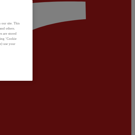
 our site. This
and others.
s are stored
sing ‘Cookie
e) use your