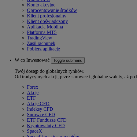
Konto akcyjne
Oprocentowanie środków
Klient profesjonalny
Klient doświadczony
Aplikacja Mobilna
Platforma MT5
TradingView
Zasil rachunek
Pobierz aplikację
W co Inwestować
Toggle submenu
Twój dostęp do globalnych rynków.
Od tradycyjnych akcji, przez surowce i globalne waluty, aż po 
Forex
Akcje
ETF
Akcje CFD
Indeksy CFD
Surowce CFD
ETF Fundusze CFD
Kryptowaluty CFD
SpaceX
Specyfikacja instrumentów