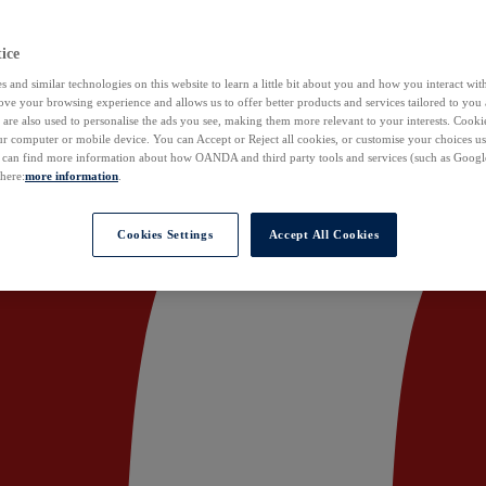
ice
 and similar technologies on this website to learn a little bit about you and how you interact with
ove your browsing experience and allows us to offer better products and services tailored to you 
are also used to personalise the ads you see, making them more relevant to your interests. Cookie
ur computer or mobile device. You can Accept or Reject all cookies, or customise your choices u
u can find more information about how OANDA and third party tools and services (such as Googl
 here:
more information
.
Cookies Settings
Accept All Cookies