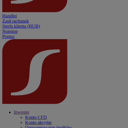
Handluj
Zasil rachunek
Strefa klienta (HUB)
Nonstop
Pomoc
Inwestuj
Konto CFD
Konto akcyjne
Oprocentowanie środków