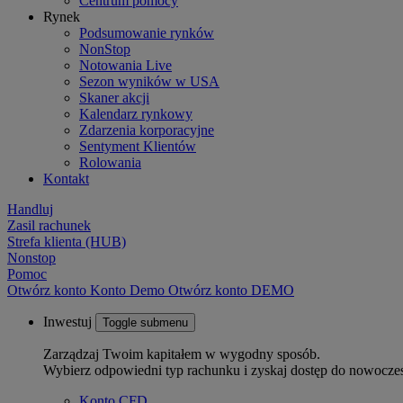
Centrum pomocy
Rynek
Podsumowanie rynków
NonStop
Notowania Live
Sezon wyników w USA
Skaner akcji
Kalendarz rynkowy
Zdarzenia korporacyjne
Sentyment Klientów
Rolowania
Kontakt
Handluj
Zasil rachunek
Strefa klienta (HUB)
Nonstop
Pomoc
Otwórz konto
Konto
Demo
Otwórz konto DEMO
Inwestuj
Toggle submenu
Zarządzaj Twoim kapitałem w wygodny sposób.
Wybierz odpowiedni typ rachunku i zyskaj dostęp do nowocze
Konto CFD